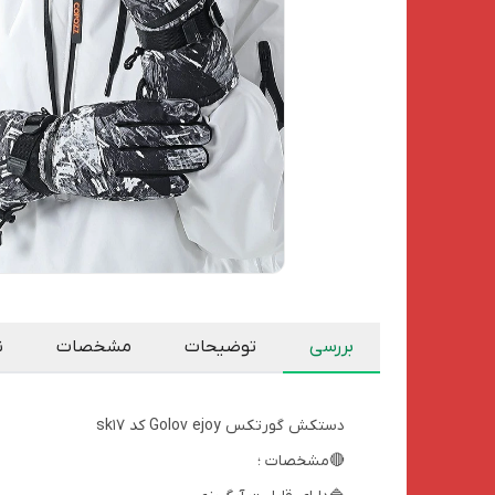
بررسی
توضیحات
مشخصات
ن
دستکش گورتکس Golov ejoy کد sk17
🔴مشخصات ؛