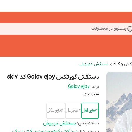
جستجو در محصولات
ش و کلاه
دستکش دوپوش
دستکش گورتکس Golov ejoy کد sk17
برند:
Golov ejoy
سایزبندی
سایز M
سایز L
سایز XL
دسته‌بندی
:
دستکش دوپوش
برچسب‌ها :
دستکش کوهنوردی
دستکش اسکی