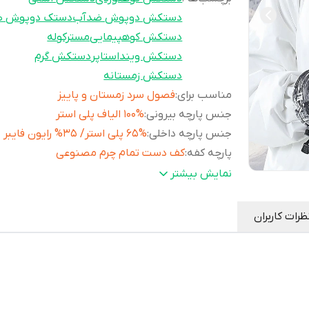
دستکش دوپوش ضدآب
دستک دوپوش 
دستکش کوهپیمایی
مسترکوله
دستکش وینداستاپر
دستکش گرم
دستکش زمستانه
مناسب برای
:
فصول سرد زمستان و پاییز
جنس پارچه بیرونی
:
100% الیاف پلی استر
جنس پارچه داخلی
:
65% پلی استر/ 35% رایون فایبر
پارچه کفه
:
کف دست تمام چرم مصنوعی
سایر
دارای قابلیت آبگریزی 🔷دارای تاچ اسکری
نمایش بیشتر
مشخصات
:
(قابلیت لمس موبایل)
ظرات کاربران