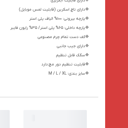
🔷دارای قابلیت آبگریزی
🔷دارای تاچ اسکرین (قابلیت لمس موبایل)
🔷پارچه بیرونی: 100% الیاف پلی استر
🔷پارچه داخلی: 65% پلی استر/ 35% رایون فایبر
🔷کف دست تمام چرم مصنوعی
🔷دارای جیب جانبی
🔷سگک قابل تنظیم
🔷قابلیت تنظیم دور مچ:دارد
🔷سایز بندی: M / L / XL