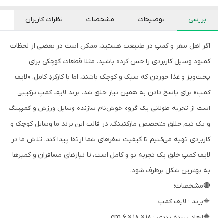
بررسی
توضیحات
مشخصات
نظرات کاربران
اگر اهل سفر و کمپ در طبیعت هستید، ممکن است در بعضی از لحظات
کمبود وسایل کاربردی را حس کرده باشید. مثلا قطعات کوچکی برای
پخت‌و‌پز و غذا خوردن که سبک و کوچک باشند، اما با کارکردِ کامل. «لایف
کمپ» برای پاسخ دادن به همین نیاز خلق شد. برند لایف کمپ ترکیبی
است از تجربه طولانی یک گروه خوش‌نام سازنده وسایل ورزش و کمپینگ
و یک تیم خلاق متخصص مارکتینگ. در قالب این برند ما وسایل کوچک و
کاربردی تهیه می‌کنیم تا کیفیت سفرهای شما ارتقا پیدا کند. تلاش ما در
لایف کمپ خلق یک تجربه نو و کامل است، تا نیازهای مسافران و کمپرها
به بهترین شکل برطرف شود.
🔴مشخصات؛
🔶برند ؛ لایف کمپ
🔶ابعاد بسته بندی ؛ 18 × 18 × 6 cm