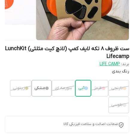
ست ظروف 8 تکه لایف کمپ (لانچ کیت مثلثی) LunchKit
Lifecamp
برند:
LIFE CAMP
رنگ بندی
نارنجی
قرمز
آبی
سورمه ای
مشکی
زیتونی
طوسی
ضمانت اصالت و سلامت فیزیکی کالا