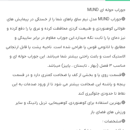
جوراب حوله ای MUND
🔴جوراب MUND مدل نیم ساق پاهای شما را از خستگی در پیمایش های
طولانی کوهنوردی و طبیعت گردی محافظت کرده و عرق پا را دفع کرده و
نیز دمای پا را ثابت نگه میدارد.این جوراب مقاوم در برابر ساییدگی و
مطابق با اناتومی قوس پا طراحی شده است. ناحیه پشت پا قابل ارتجاعی
الاستیک است و باعث راحتی بیشتر شما میباشد. این جوراب حوله ای و
مناسب 3 فصل (بهار ، تابستان ، پاییز) میباشد.
🔴قسمت روی پا و بخشی از کف پا ضخامت کمتری دارد و در قسمت
پنجه و پاشنه این ضخامت بیشتر می شود تا از ورود صدمات به این
نقاط تا حدودی جلوگیری کند
🔴بهترین استفاده برای کوهنوردی، کوهپیمایی، تریل رانینگ و سایر
ورزش های فضای باز
🔴مشخصات ؛