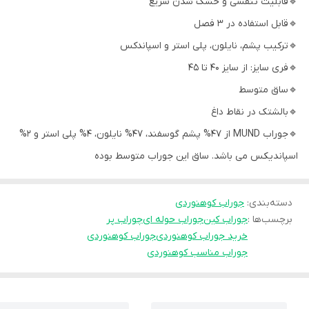
🔹قابلیت تنفسی و خشک شدن سریع
🔹قابل استفاده در 3 فصل
🔹ترکیب پشم، نایلون، پلی استر و اسپاندکس
🔹فری سایز: از سایز 40 تا 45
🔹ساق متوسط
🔹بالشتک در نقاط داغ
🔹جوراب MUND از 47% پشم گوسفند، 47% نایلون، 4% پلی استر و 2%
اسپاندیکس می باشد. ساق این جوراب متوسط بوده
دسته‌بندی
:
جوراب کوهنوردی
برچسب‌ها :
جوراب کین
جوراب حوله ای
چوراب پر
خرید جوراب کوهنوردی
جوراب کوهنوردی
جوراب مناسب کوهنوردی