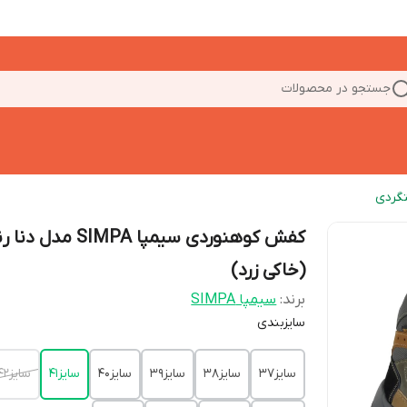
جستجو در محصولات
گردی
کفش کوهنوردی سیمپا SIMPA مدل 
(خاکی زرد)
برند:
سیمپا SIMPA
سایزبندی
سایز37
سایز38
سایز39
سایز40
سایز41
سایز42