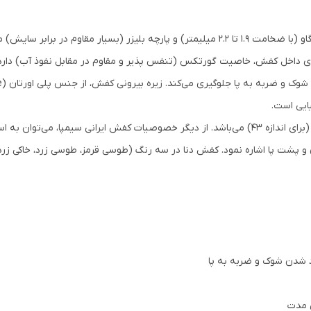
🔴رویه کفش کوهنوردی سیمپا ترکیبی از چرم طبیعی گاو (با ضخامت 1.9 تا 2.2 میلیمتر) و پارچه
‌ای داخل کفش، خاصیت گورتکس (تنفس پذیر و مقاوم در مقابل نفوذ آب) دارد
یایی است.
🔴وزن کفش کوهنوردی ایرانی سیمپا مدل دنا 1206 گرم (برای اندازه 43) می‌باشد. از دیگر خصوصیات کفش ا
شت پا اشاره نمود. کفش دنا در سه رنگ (طوسی قرمز، طوسی زرد، خاکی زرد)
 شدن شوک و ضربه به پا
 مدت