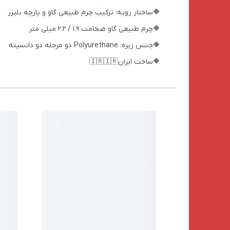
🔶ساختار رویه: ترکیب چرم طبیعی گاو و پارچه بلیزر
🔶چرم طبیعی گاو ضخامت 1.9 / 2.2 میلی متر
🔶جنس زیره: Polyurethane دو مرحله دو دانسیته
🔶ساخت ایران🇮🇷🇮🇷