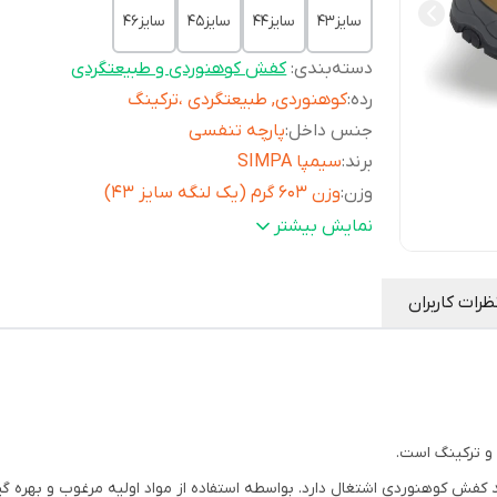
سایز43
سایز44
سایز45
سایز46
دسته‌بندی
:
کفش کوهنوردی و طبیعتگردی
رده
:
کوهنوردی, طبیعتگردی ،ترکینگ
جنس داخل
:
پارچه تنفسی
برند
:
سیمپا SIMPA
وزن
:
وزن 603 گرم (یک لنگه سایز 43)
جنس رویه
:
پارچه بلیزر, چرم طبیعی گاو 1.9 تا 2.2 میلیمتری
نمایش بیشتر
نوع
PU و مقاوم در برابر سایش، آج دار، قابلیت ارت
کفه
:
کاهش فشار وارده
ظرات کاربران
ویژگی
:
ضد آب، مقاوم در برابر سایش، پد محافظت از پا
کاهش فشارهای وارده
و ترکینگ است.
ه کار تولید کفش کوهنوردی اشتغال دارد. بواسطه استفاده از مواد اولیه مرغوب و بهر