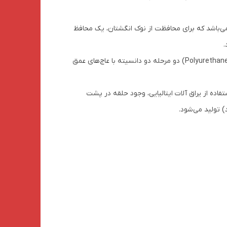
 بلیزر (بسیار مقاوم در برابر سایش) می‌باشد که برای محافظت از نوک انگشتان، یک محافظ
.
🔴کفی کفش سیمپا بسیار باکیفیت بوده و از وارد شدن شوک و ضربه به پا جلوگیری می‌کند. زیره بیرونی کفش، از جنس پلی اورتان (Polyurethane) دو مرحله دو دانسیته با عاج‌های عمق
یرانی سیمپا، می‌توان به استفاده از یراق آلات ایتالیایی، وجود حلقه در پشت
 تولید می‌شود.