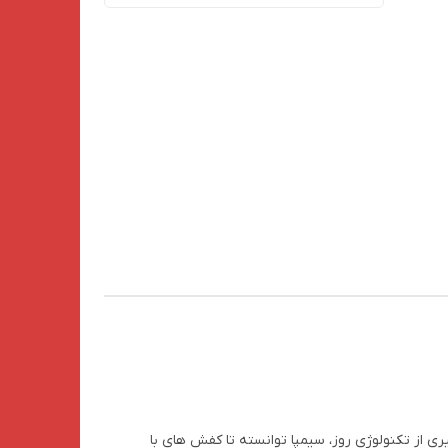
جاعی،
،
ه گیری از تکنولوژی روز، سیمپا توانسته تا کفش های با