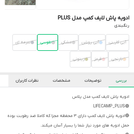
ادویه پاش لایف کمپ مدل PLUS
رنگبندی
آبی کاربنی
آبی روشن
مشکی
طوسی
سرمه ای
نارنجی
قرمز
زیتونی
بررسی
توضیحات
مشخصات
نظرات کاربران
ادویه پاش لایف کمپ مدل پلاس
🟣LIFECAMP_PLUS
🔴ادویه پاش لایف کمپ دارای 3 محفظه مجزا که کاملا ضد رطوبت بوده
حمل ادویه های مورد نیاز شما را بسیار آسان میکند.