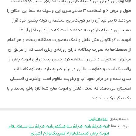
🔴مهم‌ترین ویژگی این وسیله کارایی زیاد با اندازه‌ی بسیار کوچک است.
طول و عرض 6 و ضخامت 3 سانتی‌متری این وسیله به شما این امکان را
می‌دهد تا بتوانید آن را در کوچک‌ترین محفظه‌ی کوله پشتی خود قرار
دهید. این وسیله دارای سه محفظه‌ است که می‌توان داخل آن‌ها
ادویجات گوناگونی مثل فلفل و نمک به‌صورت جداگانه ریخت و هر کدام
از محفظه‌ها به‌ صورت جداگانه دارای روزنه‌ی ریزی است که از طریق آن
می‌توان محتویات داخلی را استفاده کرد. جنس بدنه‌ی این ادویه پاش از
پلاستیک است و مقاومت بالایی در برابر ضربه دارد. به‌علاوه کاملا آب
بندی شده و در برابر نفوذ آب و رطوبت مقاوم است. واشرهای لاستیکی
اطمینان می دهند که نمک ، فلفل و ادویه های شما تازه باقی بمانند و با
یک دیگر ترکیب نشوند.
دسته‌بندی
:
ادویه پاش
برچسب‌ها :
ادویه پاش
ادویه پاش لایف کمپ
ادویه پاش لایت مای فایر
ادویه پاش کمپینگ
لوازم کمپینگ
لوازم آشپزی