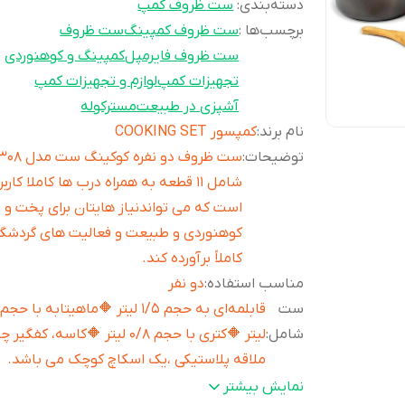
دسته‌بندی
:
ست ظروف کمپ
برچسب‌ها :
ست ظروف کمپینگ
ست ظروف
ست ظروف فایرمپل
کمپینگ و کوهنوردی
تجهیزات کمپ
لوازم و تجهیزات کمپ
آشپزی در طبیعت
مسترکوله
نام برند
:
کمپسور COOKING SET
توضیحات
:
ست ظروف دو نفره کو
شامل 11 قطعه به همراه درب ها کاملا کارب
است که می تواندنیاز هایتان برای پخت و پ
کوهنوردی و طبیعت و فعالیت های گردشگ
کاملاً برآورده کند.
مناسب استفاده
:
دو نفر
ست
قابلمه‌ای به حجم 1/5 لیتر 🔶ماهیتابه با 
شامل
:
لیتر 🔶کتری با حجم 0/8 لیتر 🔶کاسه، کفگی
ملاقه پلاستیکی ،یک اسکاچ کوچک می باشد.
ابعاد
:
ابعاد قابلمه: (عمق: 9.5 سانتی متر) (قطر: 17.3
نمایش بیشتر