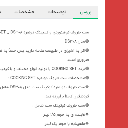
بررسی
توضیحات
مشخصات
ن
ست ظروف کوهنوردی و کمپینگ دونفره COOKING SET _ DS308
🟣مدل DS308
🔴اگر به آشپزی در طبیعت علاقه دارید پس حتماً به 
ضروری است.
🔴برند COOKING SET با تولید انواع مختلف و با کیفیت این ظروف همراه با استاندارد های بین المللی و کیفیت و بهداشت ، این انتخاب را برای شما راحت کرده است
🔴مشخصات ست ظروف دونفره COOKING SET ؛
گردشگری کاملاً برآورده کند.
🔴ست ظروف کوکینگ ست شامل :
🔶قابلمه‌ای به حجم 1/5 لیتر
🔶ماهیتابه با حجم یک لیتر