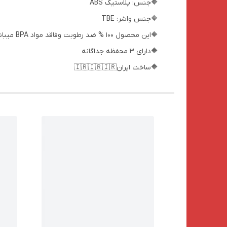
🔶جنس: پلاستیک ABS
🔶جنس واشر: TBE
🔶این محصول 100 % ضد رطوبت وفاقد مواد BPA میباشد
🔶دارای 3 محفظه جداگانه
🔶ساخت ایران🇮🇷🇮🇷🇮🇷