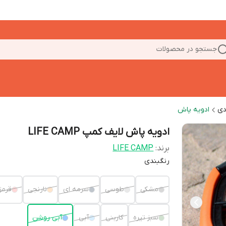
جستجو در محصولات
دی
ادویه پاش
ادویه پاش لایف کمپ LIFE CAMP
برند:
LIFE CAMP
رنگبندی
مشکی
طوسی
سرمه ای
نارنجی
قرمز
سبز تیره
کاربنی
آبی
آبی روشن