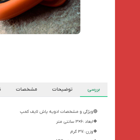
بررسی
توضیحات
مشخصات
ن
🔴ویژگی و مشخصات ادویه پاش لایف کمپ
🔶ابعاد :6×3 سانتی متر
🔶وزن :37 گرم