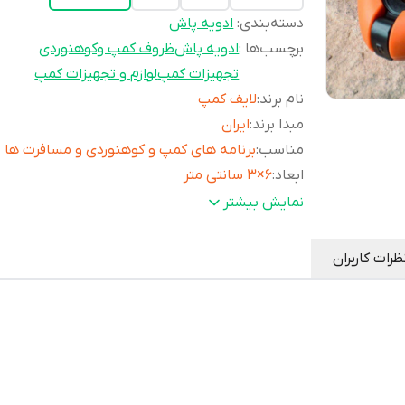
دسته‌بندی
:
ادویه پاش
برچسب‌ها :
ادویه پاش
ظروف کمپ وکوهنوردی
تجهیزات کمپ
لوازم و تجهیزات کمپ
نام برند
:
لایف کمپ
مبدا برند
:
ایران
مناسب
:
برنامه های کمپ و کوهنوردی و مسافرت ها
ابعاد
:
6×3 سانتی متر
وزن
:
37گرم
نمایش بیشتر
جنس محصول
:
پلاستیک ABS
جنس واشر
:
TBE
ظرات کاربران
سایر
این محصول
ویژگی
میباشد🔶دارای 3 محفظه جداگانه
ها
: