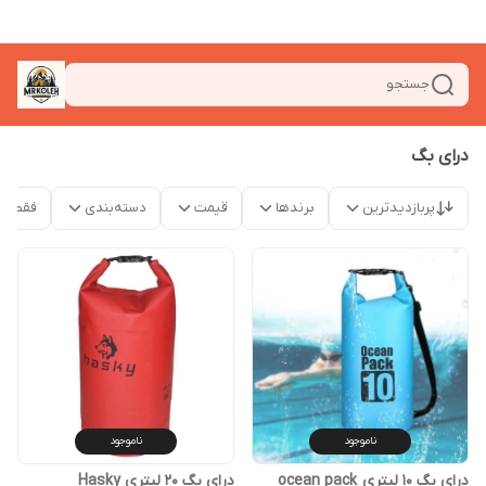
جستجو
درای بگ
پربازدیدترین
برندها
قیمت
دسته‌بندی
فقط م
ناموجود
ناموجود
درای بگ 10 لیتری ocean pack
درای بگ 20 لیتری Hasky