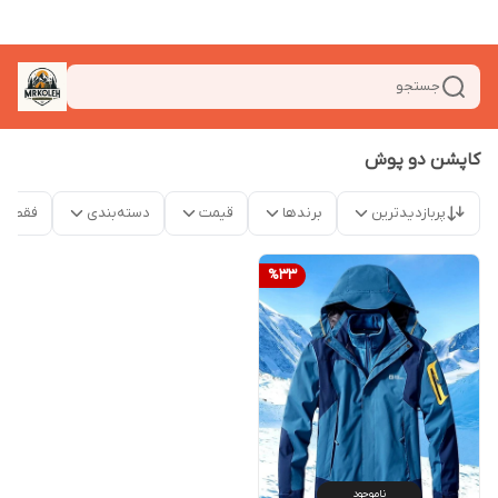
جستجو
کاپشن دو پوش
پربازدیدترین
برندها
قیمت
دسته‌بندی
فقط م
%
33
ناموجود