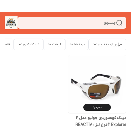
جستجو
پربازدیدترین
برندها
قیمت
دسته‌بندی
فقط م
ناموجود
عینک کوهنوردی جولبو مدل 2
Explorer #نوع لنز : REACTIV