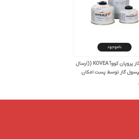
ناموجود
کپسول گاز پروپان کووآ KOVEA ((ارسال
کپسول گاز توسط پست امکان
 باشد))