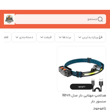
جستجو
پربازدیدترین
برندها
قیمت
دسته‌بندی
فقط م
ناموجود
هدلامپ مهتابی دار مدل W679
سنسور دار
ناموجود