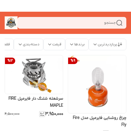
جستجو
پربازدیدترین
برندها
قیمت
دسته‌بندی
فقط م
%
12
%
9
سرشعله شلنگ دار فایرمپل FIRE
MAPLE
۳٬۹۵۰٬۰۰۰
۴٬۵۰۰٬۰۰۰
چراغ روشنایی فایرمپل مدل Fire
Fly