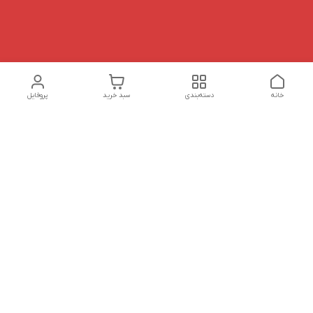
خانه
دسته‌بندی
سبد خرید
پروفایل
دسترسی سریع
تماس با ما
شکایات
درباره ما
قوانین و مقررات
سیاست حریم خصوصی