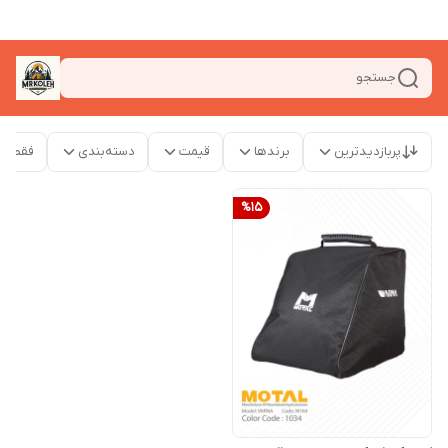
جستجو
پربازدیدترین
برندها
قیمت
دسته‌بندی
فقط م
%
15