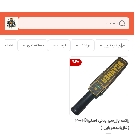
جستجو
جدیدترین
برندها
قیمت
دسته‌بندی
فقط محص
%
27
راکت بازرسی بدنی اصلی3003B1
(فلزیاب,موبایل )