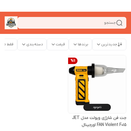
جستجو
جدیدترین
برندها
قیمت
دسته‌بندی
فقط محص
%
11
ناموجود
جت فن شارژی ویولت مدل JET
FAN Violent F015 اورجینال