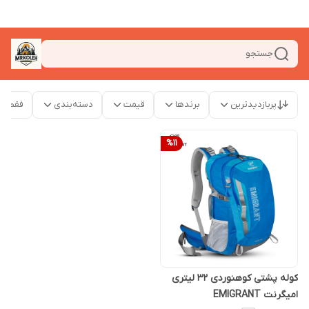
جستجو
پربازدیدترین
برندها
قیمت
دسته‌بندی
فقط م
%
11
کوله پشتی کوهنوردی 32 لیتری
امیگرنت EMIGRANT