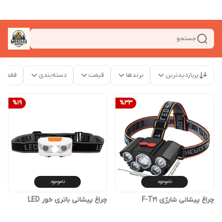
جستجو
پربازدیدترین
برندها
قیمت
دسته‌بندی
فقط م
%
19
%
33
ناموجود
ناموجود
چراغ پیشانی شارژی F-T21
چراغ پیشانی باتری خور LED