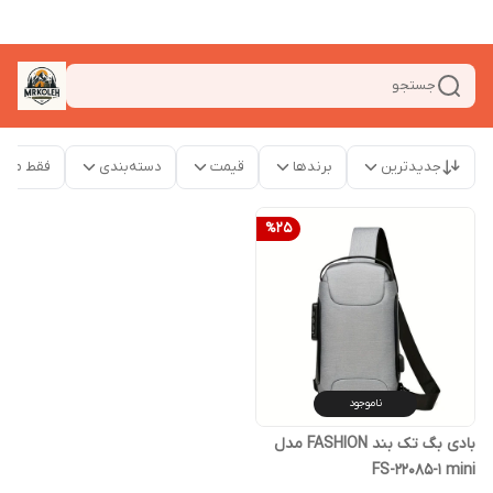
جستجو
جدیدترین
برندها
قیمت
دسته‌بندی
فقط محص
%
25
ناموجود
بادی بگ تک بند FASHION مدل
FS-22085-1 mini