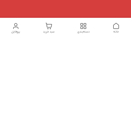
خانه
دسته‌بندی
سبد خرید
پروفایل
دسترسی سریع
تماس با ما
شکایات
درباره ما
قوانین و مقررات
سیاست حریم خصوصی