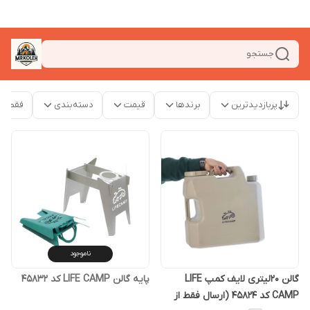
جستجو
پربازدیدترین
برندها
قیمت
دسته‌بندی
فقط م
ناموجود
گالن 20لیتری لایف کمپ LIFE
پایه گالن LIFE CAMP کد 45832
CAMP کد 45824 (ارسال فقط از