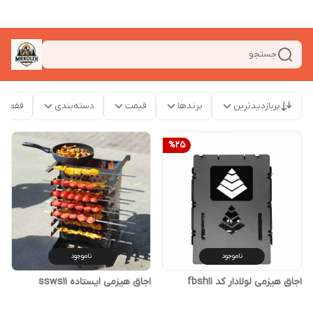
جستجو
پربازدیدترین
برندها
قیمت
دسته‌بندی
فقط م
%
25
ناموجود
ناموجود
اجاق هیزمی لولادار کد fbsh11
اجاق هیزمی ایستاده ssws11