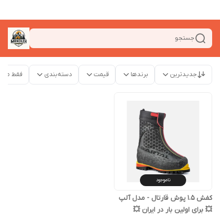
جستجو
جدیدترین
برندها
قیمت
دسته‌بندی
فقط محص
ناموجود
کفش ۱.۵ پوش قارتال - مدل آلپ
💥 برای اولین بار در ایران 💥