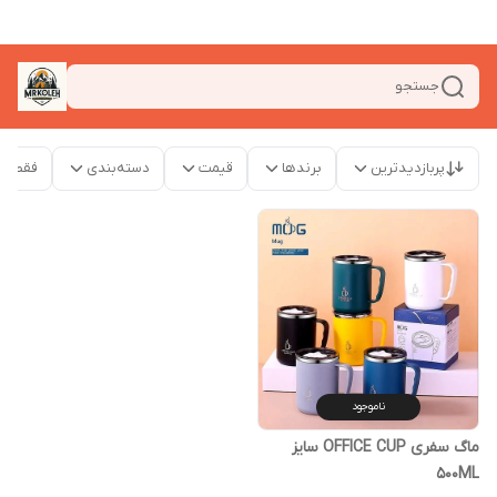
جستجو
پربازدیدترین
برندها
قیمت
دسته‌بندی
فقط م
ناموجود
ماگ سفری OFFICE CUP سایز
500ML