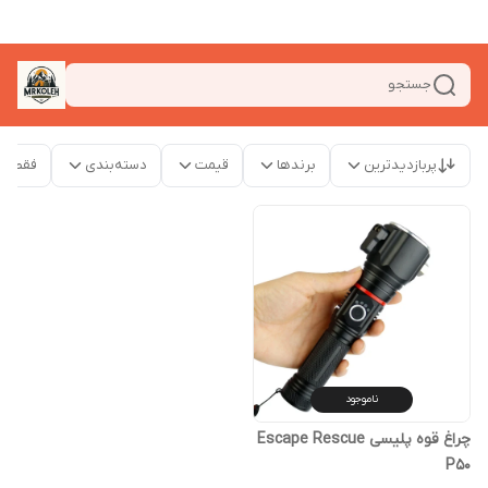
جستجو
پربازدیدترین
برندها
قیمت
دسته‌بندی
فقط م
ناموجود
چراغ قوه پلیسی Escape Rescue
P50